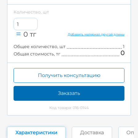
Количество, шт
0
тг
Добавить материал другой длины
Общее количество, шт
1
0
Общая стоимость, тг
Получить консультацию
Заказать
Код товара: 016-0144
Характеристики
Доставка
Опл