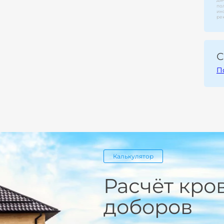
по
ин
ре
С
П
Калькулятор
Расчёт кро
доборов