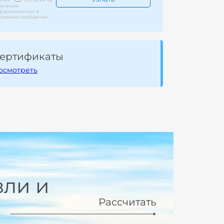
лучение
формационных и
кламных сообщений
ертификаты
осмотреть
вли и
Рассчитать