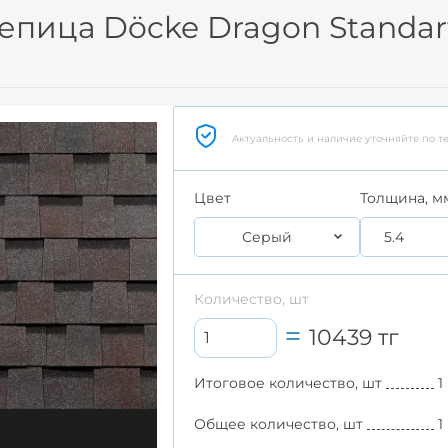
пица Döcke Dragon Standar
Актуальность и наличие уточняйте по т
Цвет
Толщина, м
Серый
5.4
Количество, шт
10439
тг
Итоговое количество, шт
1
Общее количество, шт
1