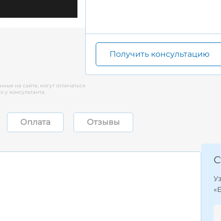
Получить консультацию
нные на сайте, могут отличаться
 у консультанта.
Оплата
Отзывы
С
У
«