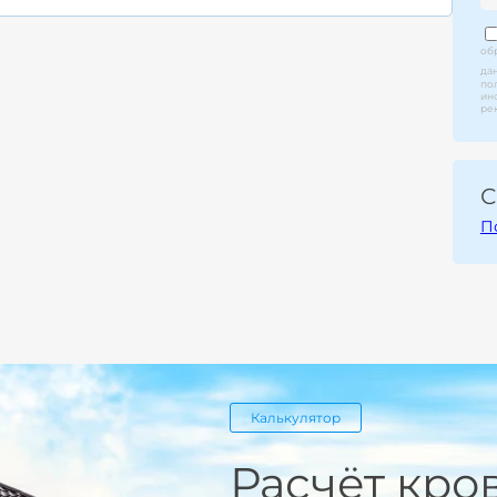
об
да
по
ин
ре
С
П
Калькулятор
Расчёт кро