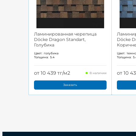
Ламинированная черепица
Ламинир
Döcke Dragon Standart,
Döcke Dr
Голубика
Коричн
Цвет:
голубика
Цвет:
темн
Толщина:
5.4
Толщина:
5
от 10 439 тг/м2
от 10 4
В наличии
Заказать