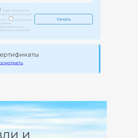
Я даю согласие на
работку персональных
нных
*
Согласие на
лучение
формационных и
кламных сообщений
ертификаты
осмотреть
вли и