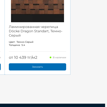
Ламинированная черепица
Döcke Dragon Standart, Темно-
Серый
Цвет:
Темно-Серый
Толщина:
5.4
от 10 439 тг/м2
и
В наличии
Заказать