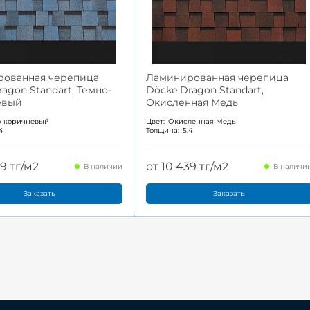
ованная черепица
Ламинированная черепица
agon Standart, Темно-
Döcke Dragon Standart,
евый
Окисленная Медь
о-коричневый
Цвет:
Окисленная Медь
.4
Толщина:
5.4
39 тг/м2
от 10 439 тг/м2
В наличии
В наличи
Заказать
Заказать