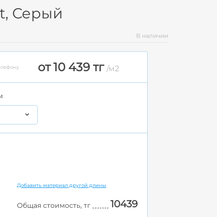
t, Серый
В наличии
от 10 439 тг
елефону
/м2
м
Добавить материал другой длины
10439
Общая стоимость, тг