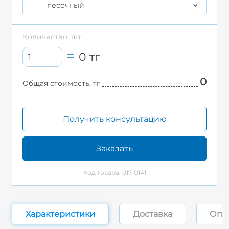
песочный
Количество, шт
0
тг
0
Общая стоимость, тг
Получить консультацию
Заказать
Код товара: 017-0141
Характеристики
Доставка
Опл