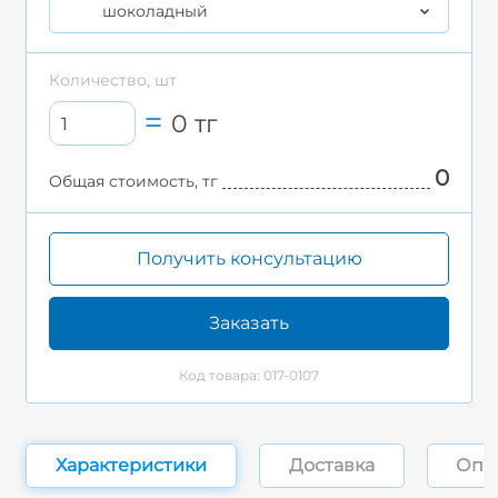
шоколадный
Количество, шт
0
тг
0
Общая стоимость, тг
Получить консультацию
Заказать
Код товара: 017-0107
Характеристики
Доставка
Опл