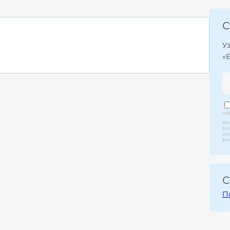
С
У
«
об
да
по
ин
ре
С
П