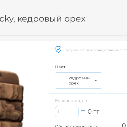
cky, кедровый орех
Актуальность и наличие уточняйте по т
Цвет
кедровый
орех
Количество, шт
0
тг
0
Общая стоимость, тг