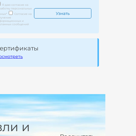
Я даю согласие на
работку персональных
нных
*
Согласие на
лучение
формационных и
кламных сообщений
ертификаты
осмотреть
вли и