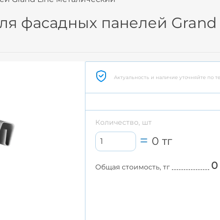
ля фасадных панелей Grand 
Актуальность и наличие уточняйте по т
Количество, шт
0
тг
0
Общая стоимость, тг