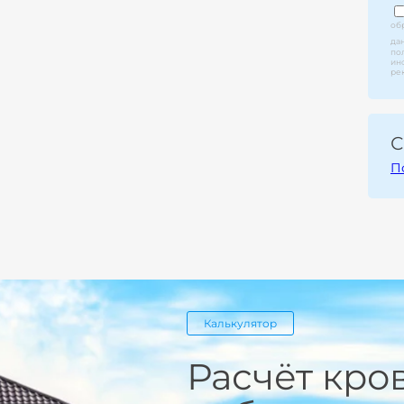
об
да
по
ин
ре
С
П
Калькулятор
Расчёт кро