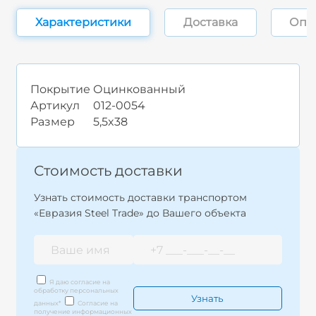
Характеристики
Доставка
Опл
Покрытие
Оцинкованный
Артикул
012-0054
Размер
5,5x38
Стоимость доставки
Узнать стоимость доставки транспортом
«Евразия Steel Trade» до Вашего объекта
Я даю согласие на
обработку персональных
данных
*
Согласие на
получение информационных