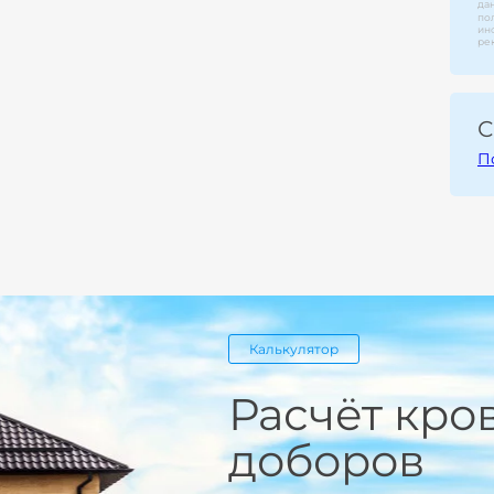
да
по
ин
ре
С
П
Калькулятор
Расчёт кро
доборов