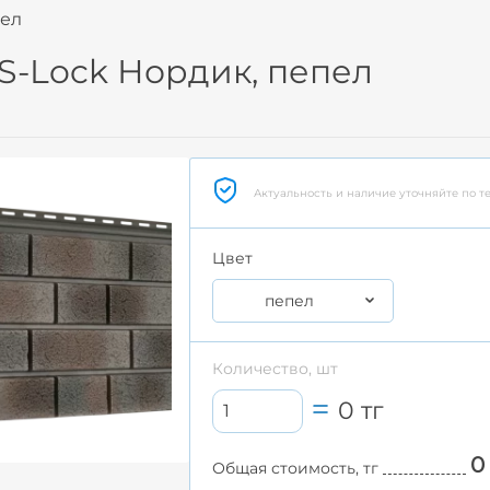
пел
S-Lock Нордик, пепел
Актуальность и наличие уточняйте по т
Цвет
пепел
Количество, шт
0
тг
0
Общая стоимость, тг