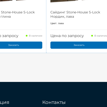
 Stone-House S-Lock
Сайдинг Stone-House S-Lock
 глина
Нордик, лава
а
Цвет:
лава
о запросу
Цена по запросу
В наличии
В наличи
Заказать
Заказать
ция
Контакты