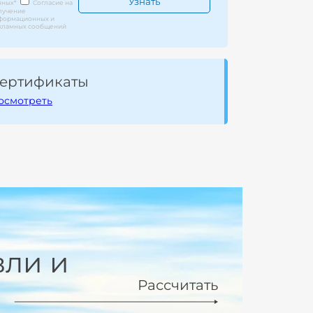
нных
*
Согласие на
лучение
формационных и
кламных сообщений
ертификаты
осмотреть
вли и
Рассчитать