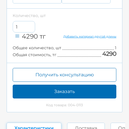
Количество, шт
4290
тг
Добавить материал другой длины
Общее количество, шт
1
4290
Общая стоимость, тг
Получить консультацию
Заказать
Код товара: 004-0113
Характеристики
Доставка
Опл