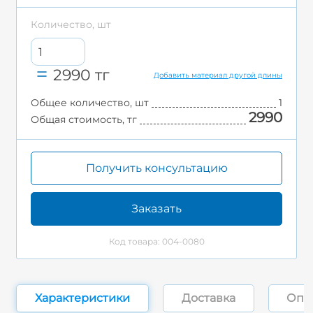
Количество, шт
2990
тг
Добавить материал другой длины
Общее количество, шт
1
2990
Общая стоимость, тг
Получить консультацию
Заказать
Код товара: 004-0080
Характеристики
Доставка
Опл