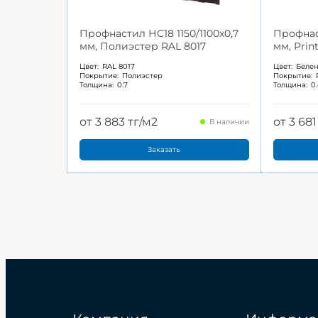
Профнастил НС18 1150/1100x0,7
Профнаст
мм, Полиэстер RAL 8017
мм, Pri
Цвет:
RAL 8017
Цвет:
Беле
Покрытие:
Полиэстер
Покрытие:
Толщина:
0.7
Толщина:
0
от 3 883 тг/м2
от 3 681
В наличии
Заказать