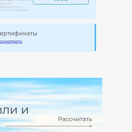
лучение
формационных и
кламных сообщений
ертификаты
осмотреть
вли и
Рассчитать