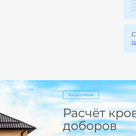
по
ин
ре
С
П
Калькулятор
Расчёт кро
доборов