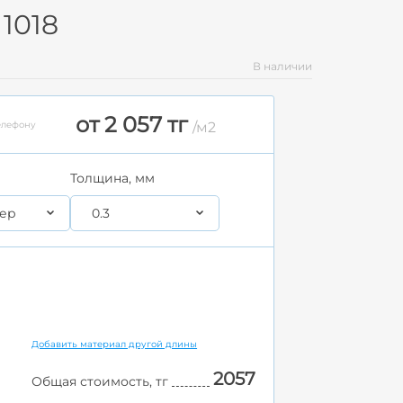
1018
В наличии
от 2 057 тг
елефону
/м2
Толщина, мм
ер
0.3
Добавить материал другой длины
2057
Общая стоимость, тг