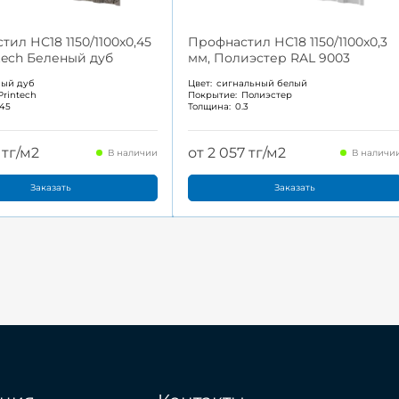
ил НС18 1150/1100x0,45
Профнастил НС18 1150/1100x0,3
ntech Беленый дуб
мм, Полиэстер RAL 9003
ный дуб
Цвет:
сигнальный белый
Printech
Покрытие:
Полиэстер
.45
Толщина:
0.3
 тг/м2
от 2 057 тг/м2
В наличии
В наличи
Заказать
Заказать