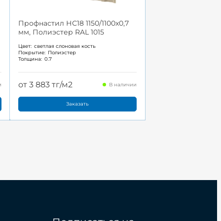
Профнастил НС18 1150/1100x0,7
мм, Полиэстер RAL 1015
Цвет:
светлая слоновая кость
Покрытие:
Полиэстер
Толщина:
0.7
от 3 883 тг/м2
и
В наличии
Заказать