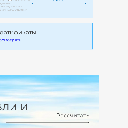
лучение
формационных и
кламных сообщений
ертификаты
осмотреть
вли и
Рассчитать