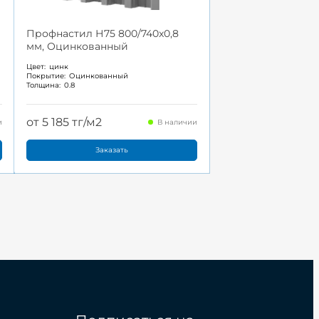
Профнастил Н75 800/740x0,8
мм, Оцинкованный
Цвет:
цинк
Покрытие:
Оцинкованный
Толщина:
0.8
от 5 185 тг/м2
и
В наличии
Заказать