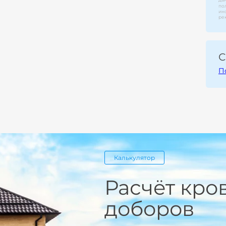
по
ин
ре
С
П
Калькулятор
Расчёт кро
доборов