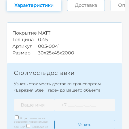
Характеристики
Доставка
Опл
Покрытие
MATT
Толщина
0.45
Артикул
005-0041
Размер
30x25x45x2000
Стоимость доставки
Узнать стоимость доставки транспортом
«Евразия Steel Trade» до Вашего объекта
Я даю согласие на
обработку персональных
данных
*
Согласие на