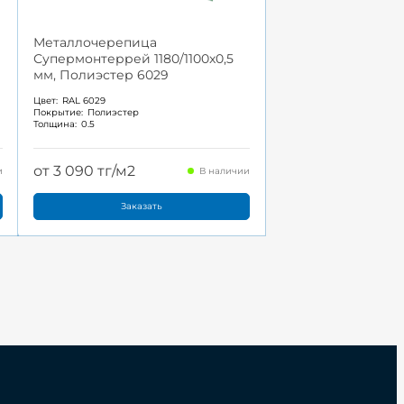
Металлочерепица
Супермонтеррей 1180/1100x0,5
мм, Полиэстер 6029
Цвет:
RAL 6029
Покрытие:
Полиэстер
Толщина:
0.5
от 3 090 тг/м2
и
В наличии
Заказать