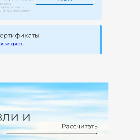
лучение
формационных и
кламных сообщений
ертификаты
осмотреть
вли и
Рассчитать