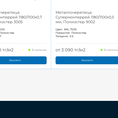
очерепица
Металлочерепица
нтеррей 1180/1100x0,7
Супермонтеррей 1180/1100x0,5
иэстер 3005
мм, Полиэстер 9002
005
Цвет:
RAL 7035
Полиэстер
Покрытие:
Полиэстер
.7
Толщина:
0.5
0 тг/м2
от 3 090 тг/м2
В наличии
В наличи
Заказать
Заказать