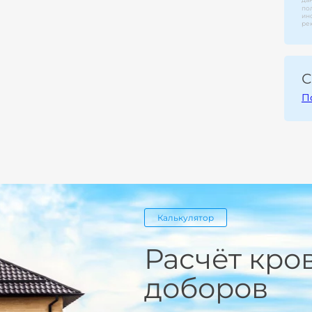
по
ин
ре
С
П
Калькулятор
Расчёт кро
доборов