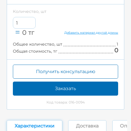
Количество, шт
0
тг
Добавить материал другой длины
Общее количество, шт
1
0
Общая стоимость, тг
Получить консультацию
Заказать
Код товара: 016-0094
Характеристики
Доставка
Опл