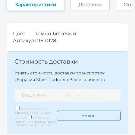
Характеристики
Доставка
Опл
Цвет
темно-бежевый
Артикул
016-0178
Стоимость доставки
Узнать стоимость доставки транспортом
«Евразия Steel Trade» до Вашего объекта
Я даю согласие на
обработку персональных
данных
*
Согласие на
получение информационных
и рекламных сообщений