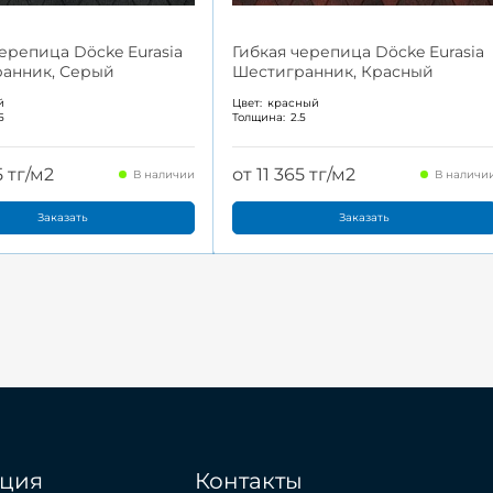
черепица Döcke Eurasia
Гибкая черепица Döcke Eurasia
анник, Серый
Шестигранник, Красный
й
Цвет:
красный
5
Толщина:
2.5
5 тг/м2
от 11 365 тг/м2
В наличии
В наличи
Заказать
Заказать
ция
Контакты