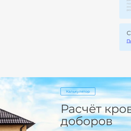
по
ин
ре
С
П
Калькулятор
Расчёт кро
доборов