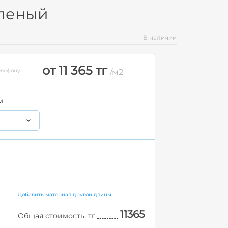
еленый
В наличии
от 11 365 тг
елефону
/м2
м
Добавить материал другой длины
11365
Общая стоимость, тг