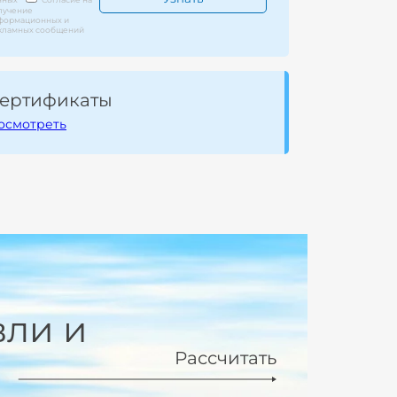
лучение
формационных и
кламных сообщений
ертификаты
осмотреть
вли и
Рассчитать