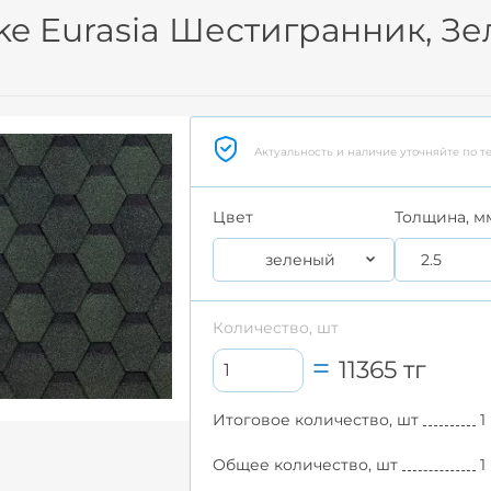
ke Eurasia Шестигранник, З
Актуальность и наличие уточняйте по т
Цвет
Толщина, м
зеленый
2.5
Количество, шт
11365
тг
Итоговое количество, шт
1
Общее количество, шт
1