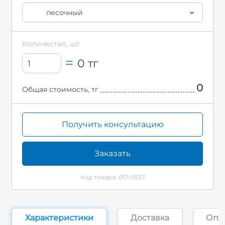
песочный
Количество, шт
0
тг
0
Общая стоимость, тг
Получить консультацию
Заказать
Код товара: 017-0037
Характеристики
Доставка
Опл