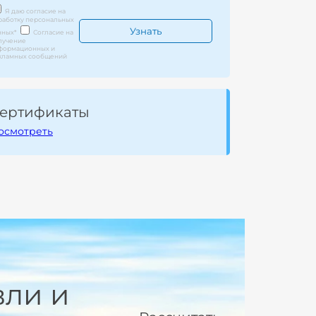
Я даю согласие на
работку персональных
нных
*
Согласие на
лучение
формационных и
кламных сообщений
ертификаты
осмотреть
вли и