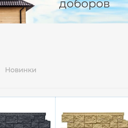
доборов
Новинки