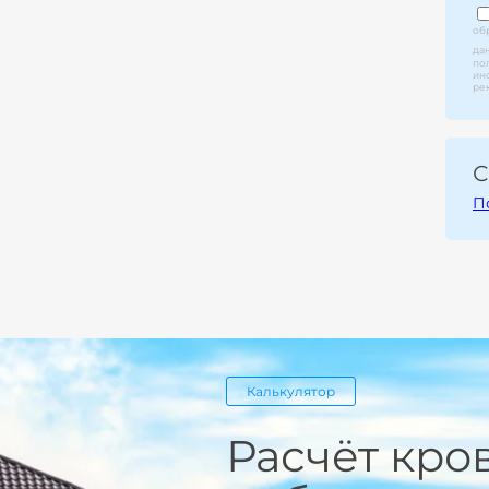
об
да
по
ин
ре
С
П
Калькулятор
Расчёт кро