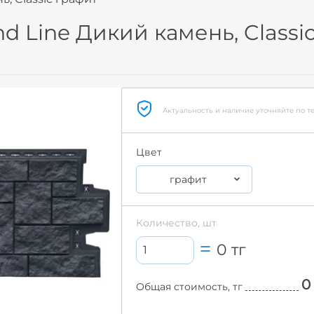
d Line Дикий камень, Classi
Актуальность и наличие уточняйте по т
Цвет
графит
Количество, шт
0
тг
0
Общая стоимость, тг