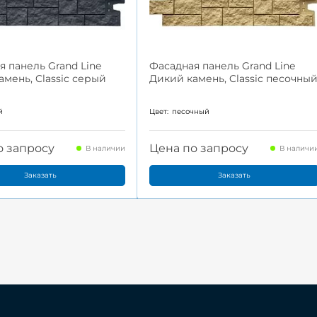
я панель Grand Line
Фасадная панель Grand Line
амень, Classic серый
Дикий камень, Classic песочны
й
Цвет:
песочный
о запросу
Цена по запросу
В наличии
В наличи
Заказать
Заказать