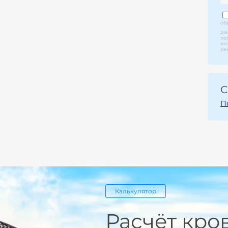
об
да
по
ин
ре
С
П
Калькулятор
Расчёт кро