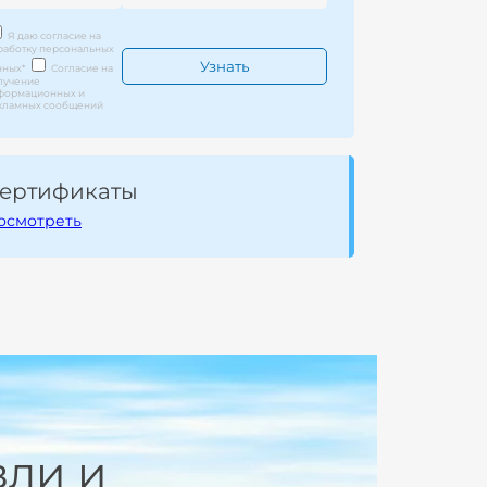
Я даю согласие на
работку персональных
нных
*
Согласие на
лучение
формационных и
кламных сообщений
ертификаты
осмотреть
вли и