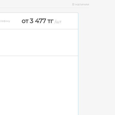
В наличии
от 3 477 тг
елефону
/шт