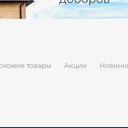
охожие товары
Акции
Новинк