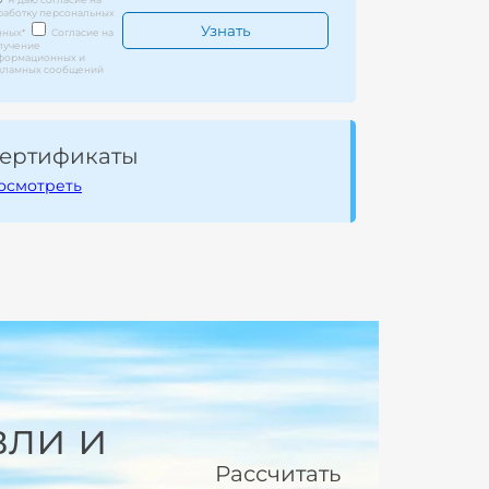
работку персональных
нных
*
Согласие на
лучение
формационных и
кламных сообщений
ертификаты
осмотреть
вли и
Рассчитать