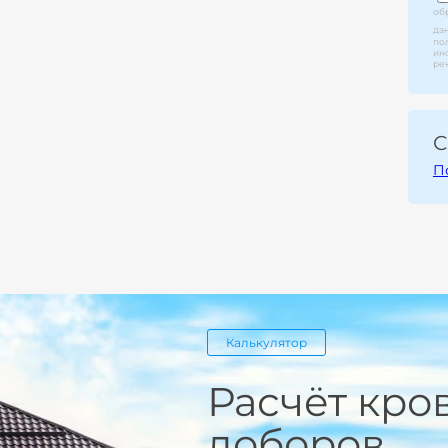
об
да
по
ин
ре
С
П
Калькулятор
Расчёт кро
доборов