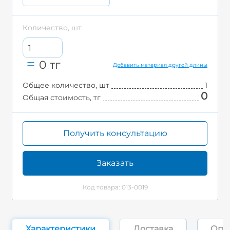
Количество, шт
0
тг
Добавить материал другой длины
Общее количество, шт
1
0
Общая стоимость, тг
Получить консультацию
Заказать
Код товара: 013-0019
Характеристики
Доставка
Опл