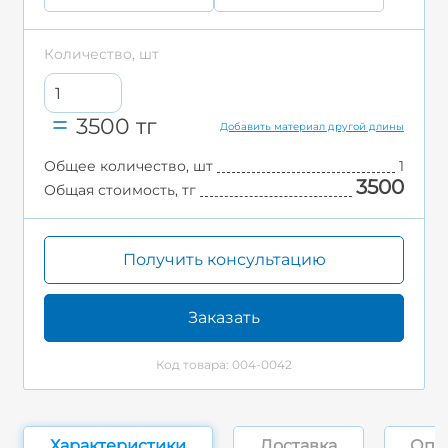
Количество, шт
3500
тг
Добавить материал другой длины
Общее количество, шт
1
3500
Общая стоимость, тг
Получить консультацию
Заказать
Код товара: 004-0042
Характеристики
Доставка
Опл