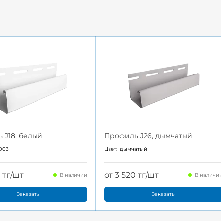
 J18, белый
Профиль J26, дымчатый
003
Цвет:
дымчатый
0 тг/шт
от 3 520 тг/шт
В наличии
В наличи
Заказать
Заказать