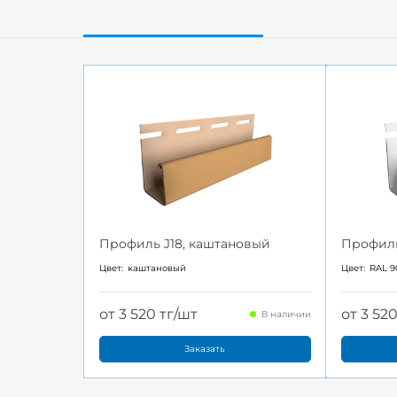
Профиль J18, каштановый
Профиль
Цвет:
каштановый
Цвет:
RAL 9
от 3 520 тг/шт
от 3 52
В наличии
Заказать