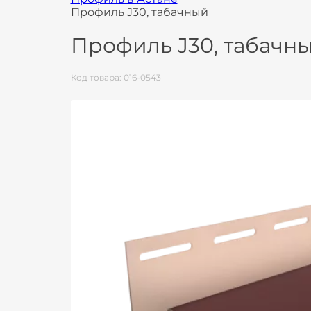
Профиль J30, табачный
Профиль J30, табачн
Код товара: 016-0543