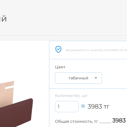
ый
Актуальность и наличие уточняйте по т
Цвет
табачный
Количество, шт
3983
тг
3983
Общая стоимость, тг