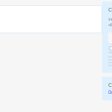
С
У
«
об
да
по
ин
ре
С
П