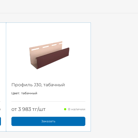
Профиль J30, табачный
Цвет:
табачный
от 3 983 тг/шт
и
В наличии
Заказать