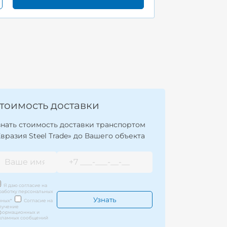
тоимость доставки
знать стоимость доставки транспортом
Евразия Steel Trade» до Вашего объекта
Я даю согласие на
работку персональных
нных
*
Согласие на
лучение
формационных и
кламных сообщений