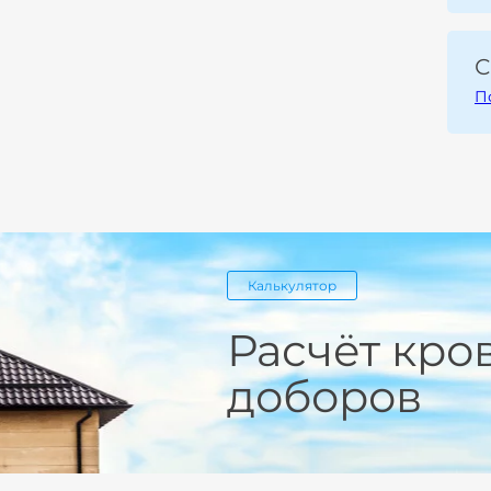
С
П
Калькулятор
Расчёт кро
доборов