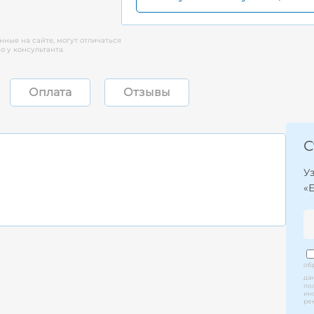
нные на сайте, могут отличаться
 у консультанта.
Оплата
Отзывы
С
У
«
об
да
по
ин
ре