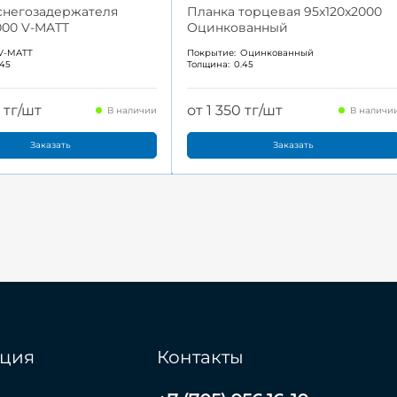
снегозадержателя
Планка торцевая 95x120x2000
000 V-MATT
Оцинкованный
V-MATT
Покрытие:
Оцинкованный
.45
Толщина:
0.45
0 тг/шт
от 1 350 тг/шт
В наличии
В наличи
Заказать
Заказать
ция
Контакты