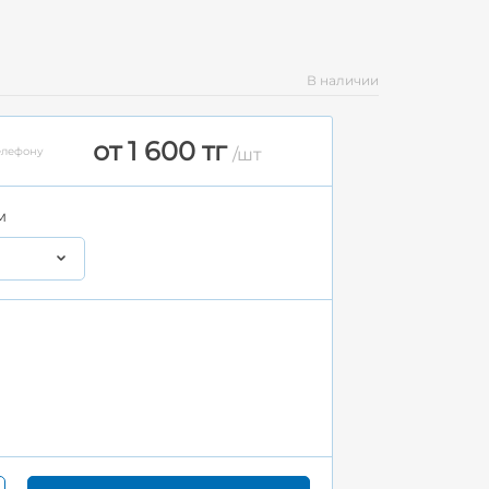
В наличии
от 1 600 тг
елефону
/шт
м