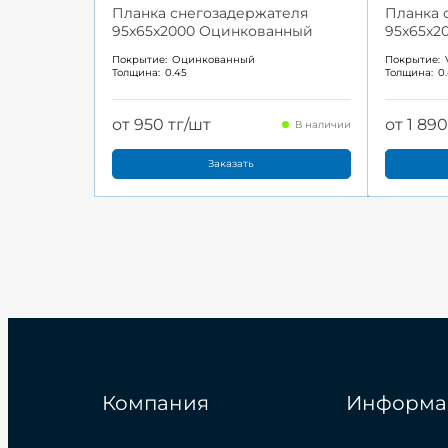
Планка снегозадержателя
Планка 
95x65x2000 Оцинкованный
95x65x2
Покрытие:
Оцинкованный
Покрытие:
Толщина:
0.45
Толщина:
0
от 950 тг/шт
от 1 89
В наличии
Заказать
Компания
Информа