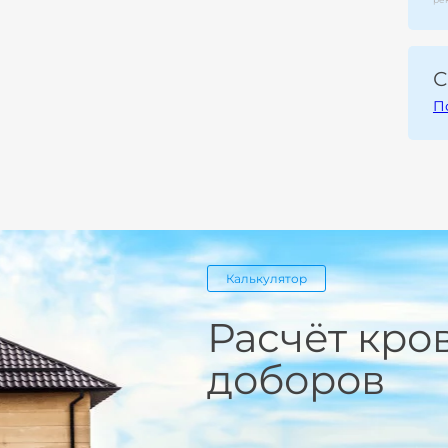
С
П
Калькулятор
Расчёт кро
доборов