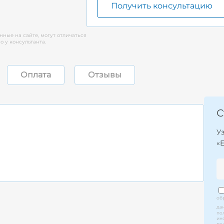
Получить консультацию
нные на сайте, могут отличаться
 у консультанта.
Оплата
Отзывы
С
У
«
об
да
по
ин
ре