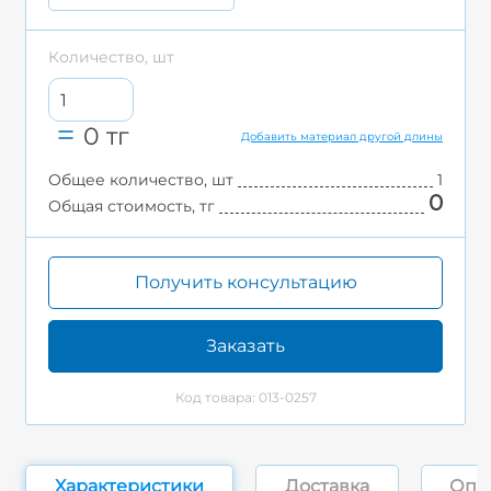
Количество, шт
0
тг
Добавить материал другой длины
Общее количество, шт
1
0
Общая стоимость, тг
Получить консультацию
Заказать
Код товара: 013-0257
Характеристики
Доставка
Опл