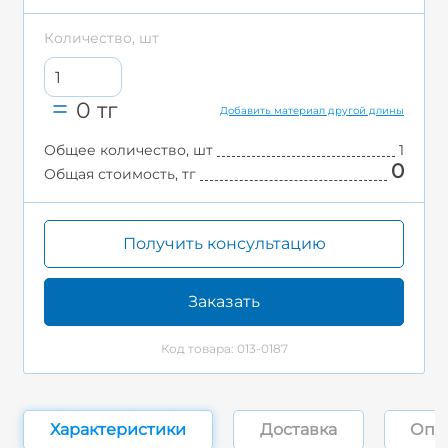
Количество, шт
0
тг
Добавить материал другой длины
Общее количество, шт
1
0
Общая стоимость, тг
Получить консультацию
Заказать
Код товара: 013-0187
Характеристики
Доставка
Опл