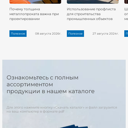
Почему толщина
Использование профлиста
Ш
металлопроката важна при
для строительства
о
проектировании
промышленных объектов
м
Полезное
08 августа 2026г.
Полезное
27 августа 2024г.
П
Ознакомьтесь с полным
ассортиментом
продукции в нашем каталоге
Для этого нажмите кнопку «Скачать каталог» и файл загрузится
на ваш компьютер в формате pdf