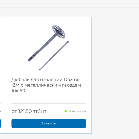
Дюбель для изоляции Daxmer
IZM с металлическим гвоздем
10x160
от 121.50 тг/шт
и
В наличии
Заказать