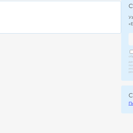
С
У
«
об
да
по
ин
ре
С
П