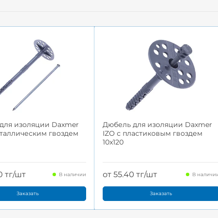
для изоляции Daxmer
Дюбель для изоляции Daxmer
еталлическим гвоздем
IZO с пластиковым гвоздем
10x120
0 тг/шт
от 55.40 тг/шт
В наличии
В наличи
Заказать
Заказать