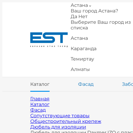
Астана
Ваш город Астана?
Да
Нет
Выберите Ваш город из
списка
Астана
Караганда
Темиртау
Алматы
Каталог
Фасад
Заб
Главная
Каталог
Фасад
Сопутствующие товары
Общестроительный крепеж
Дюбель для изоляции
Дюбель для изоляции Daxmer IZO с плас