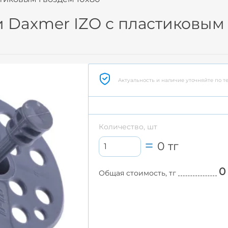
 Daxmer IZO с пластиковым 
Актуальность и наличие уточняйте по т
Количество, шт
0
тг
0
Общая стоимость, тг