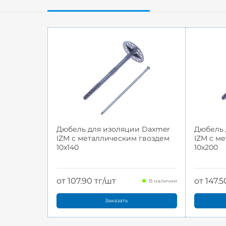
Дюбель для изоляции Daxmer
Дюбель 
IZM с металлическим гвоздем
IZM с м
10x140
10x200
от 107.90 тг/шт
от 147.5
В наличии
Заказать