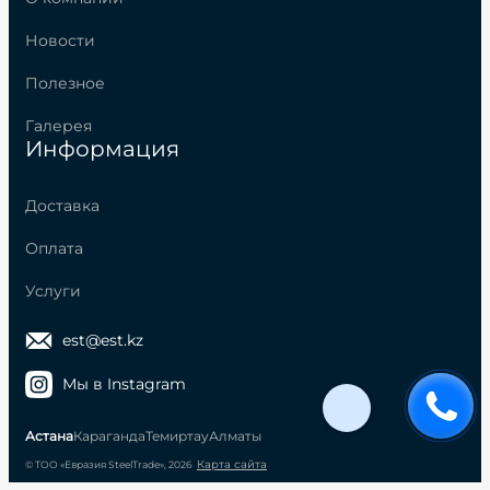
Новости
Полезное
Галерея
Информация
Доставка
Оплата
Услуги
est@est.kz
Мы в Instagram
Астана
Караганда
Темиртау
Алматы
Карта сайта
© ТОО «Евразия SteelTrade», 2026