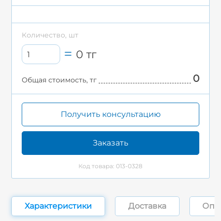
Количество, шт
0
тг
0
Общая стоимость, тг
Получить консультацию
Заказать
Код товара: 013-0328
Характеристики
Доставка
Опл