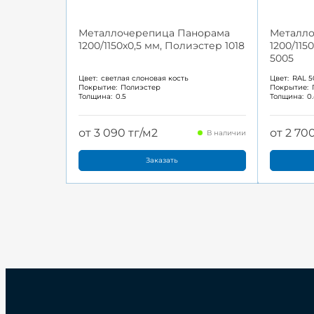
Металлочерепица Панорама
Металл
1200/1150x0,5 мм, Полиэстер 1018
1200/115
5005
Цвет:
светлая слоновая кость
Цвет:
RAL 5
Покрытие:
Полиэстер
Покрытие:
Толщина:
0.5
Толщина:
0
от 3 090 тг/м2
от 2 70
В наличии
Заказать