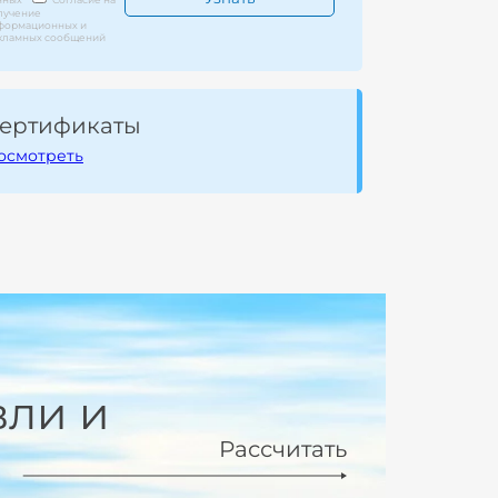
лучение
формационных и
кламных сообщений
ертификаты
осмотреть
вли и
Рассчитать