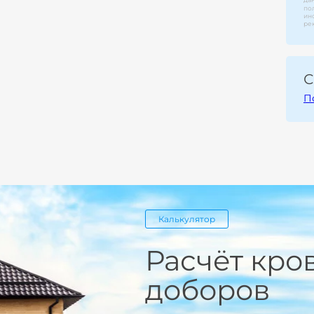
по
ин
ре
С
П
Калькулятор
Расчёт кро
доборов