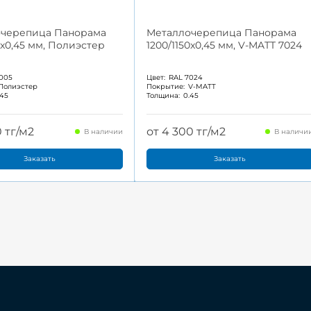
очерепица Панорама
Металлочерепица Панорама
0x0,45 мм, Полиэстер
1200/1150x0,45 мм, V-MATT 7024
005
Цвет:
RAL 7024
Полиэстер
Покрытие:
V-MATT
.45
Толщина:
0.45
0 тг/м2
от 4 300 тг/м2
В наличии
В наличи
Заказать
Заказать