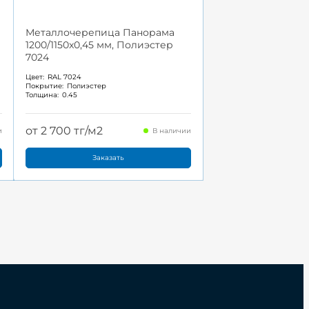
Металлочерепица Панорама
1200/1150x0,45 мм, Полиэстер
7024
Цвет:
RAL 7024
Покрытие:
Полиэстер
Толщина:
0.45
от 2 700 тг/м2
и
В наличии
Заказать