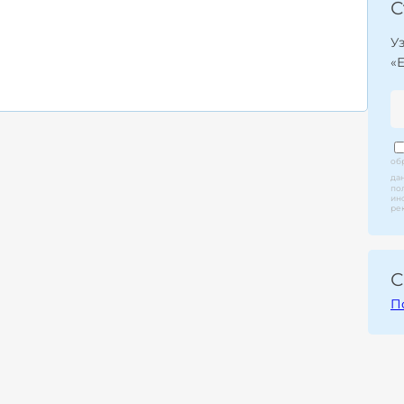
С
У
«
об
да
по
ин
ре
С
П