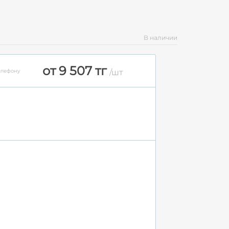
В наличии
от 9 507 тг
елефону
/шт