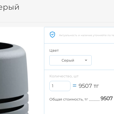
Серый
Актуальность и наличие уточняйте по т
Цвет
Серый
Количество, шт
9507
тг
9507
Общая стоимость, тг